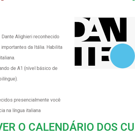
Dante Alighieri reconhecido
mportantes da Itália. Habilita
aliana.
iando de A1 (nível básico de
ilíngue).
recidos presencialmente você
ia na língua italiana
VER O CALENDÁRIO DOS C