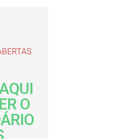
ABERTAS
 AQUI
ER O
ÁRIO
S