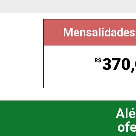
Mensalidades a
370
R$
Alé
of