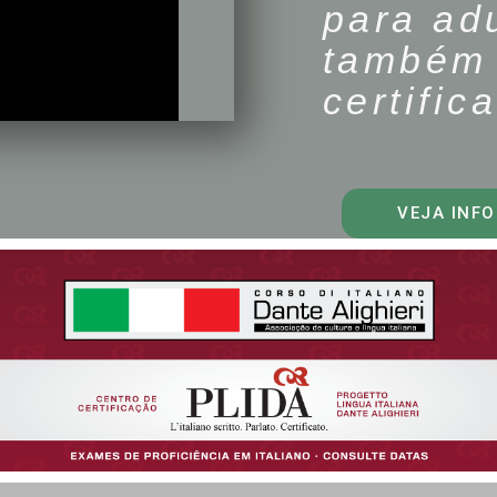
para adu
também 
certifi
VEJA INF