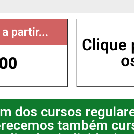
 partir...
Clique 
o
,00
m dos cursos regulare
erecemos também cur