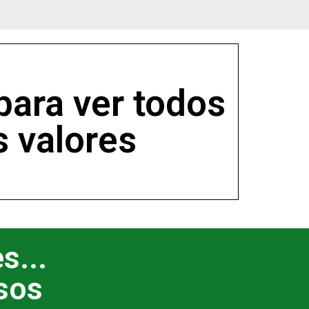
para ver todos
s valores
s...
sos